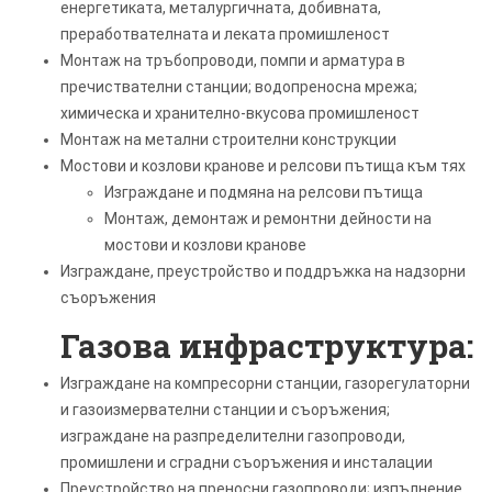
енергетиката, металургичната, добивната,
преработвателната и леката промишленост
Монтаж на тръбопроводи, помпи и арматура в
пречиствателни станции; водопреносна мрежа;
химическа и хранително-вкусова промишленост
Монтаж на метални строителни конструкции
Мостови и козлови кранове и релсови пътища към тях
Изграждане и подмяна на релсови пътища
Монтаж, демонтаж и ремонтни дейности на
мостови и козлови кранове
Изграждане, преустройство и поддръжка на надзорни
съоръжения
Газова инфраструктура:
Изграждане на компресорни станции, газорегулаторни
и газоизмервателни станции и съоръжения;
изграждане на разпределителни газопроводи,
промишлени и сградни съоръжения и инсталации
Преустройство на преносни газопроводи; изпълнение