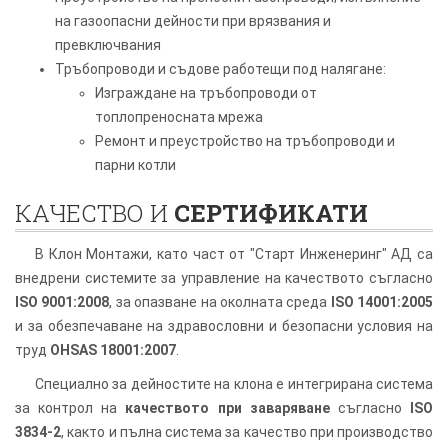
на газоопасни дейности при врязвания и
превключвания
Тръбопроводи и съдове работещи под налягане:
Изграждане на тръбопроводи от
топлопреносната мрежа
Ремонт и преустройство на тръбопроводи и
парни котли
КАЧЕСТВО И
СЕРТИФИКАТИ
В Клон Монтажи, като част от "Старт Инженеринг" АД са
внедрени системите за управление на качеството съгласно
ISO 9001:2008
, за опазване на околната среда
ISO 14001:2005
и за обезпечаване на здравословни и безопасни условия на
труд
OHSAS 18001:2007
.
Специално за дейностите на клона е интегрирана система
за контрол на
качеството при заваряване
съгласно
ISO
3834-2
, както и пълна система за качество при производство