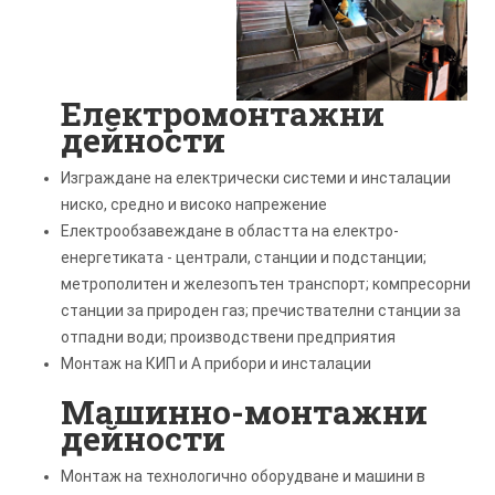
Електромонтажни
дейности
Изграждане на електрически системи и инсталации
ниско, средно и високо напрежение
Електрообзавеждане в областта на електро-
енергетиката - централи, станции и подстанции;
метрополитен и железопътен транспорт; компресорни
станции за природен газ; пречиствателни станции за
отпадни води; производствени предприятия
Монтаж на КИП и А прибори и инсталации
Машинно-монтажни
дейности
Монтаж на технологично оборудване и машини в