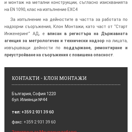
и монтаж на метални конструкции, съгласно изискванията
на EN 1090, клас на изпълнение EXC4
За изпълнение на дейностите в частта за работата по
надзорни съоръжения, Клон Монтажи, като част от "Старт
Инженеринг" АД, е
вписан в регистъра на Държавната
агенция за метрологичен и технически надзор
на лицата,
извършващи дейности по
поддържане, ремонтиране и
преустройване на съоръжения с повишена опасност
.
КОНТАКТИ - КЛОН МОНТАЖИ
България, София 1220
бул. Илиянци №44
тел:
+359 2 931 39 60
факс:
+359 2 931 39 60