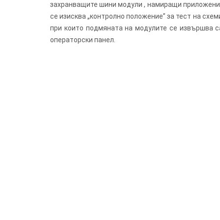
захранващите шини модули , намиращи приложение 
се изисква „контролно положение” за тест на схе
при които подмяната на модулите се извършва с
операторски панел.