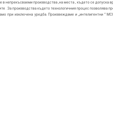
в непрекъсваеми производства ,на места , където се допуска вр
мите . За производства където технологичния процес позволява п
амо при изключена уредба. Произвеждаме и „интелигентни ” МС