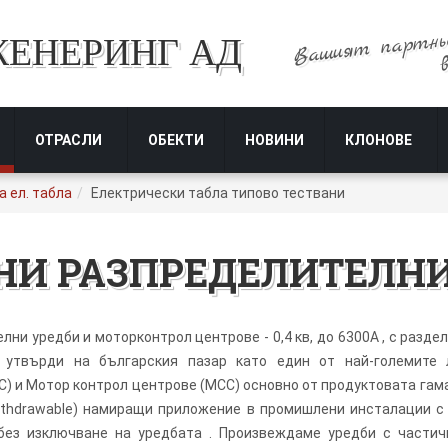
Вашият партнь
ЖЕНЕРИНГ АД
ОТРАСЛИ
ОБЕКТИ
НОВИНИ
КЛОНОВЕ
 ел. табла
Електрически табла типово тествани
НИ РАЗПРЕДЕЛИТЕЛНИ
и уредби и моторконтрол центрове - 0,4 кв, до 6300А , с раздели
 утвърди на българския пазар като един от най-големите 
C) и Мотор контрол центрове (МСС) основно от продуктовата гама 
withdrawable) намиращи приложение в промишлени инсталации с
ез изключване на уредбата . Произвеждаме уредби с частично