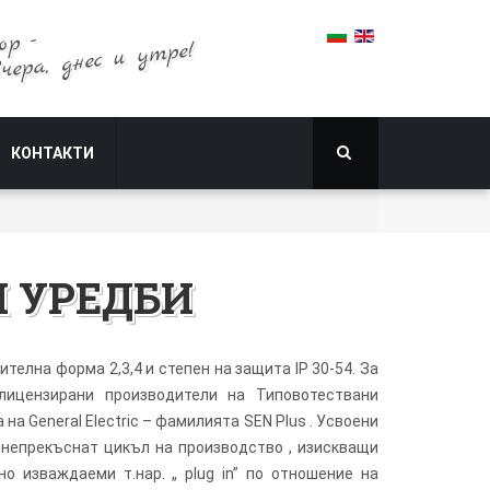
ор -
вчера, днес и утре!
КОНТАКТИ
 УРЕДБИ
телна форма 2,3,4 и степен на защита IP 30-54. За
лицензирани производители на Типовотествани
на General Electric – фамилията SEN Plus . Усвоени
 непрекъснат цикъл на производство , изискващи
 изваждаеми т.нар. „ plug in” по отношение на