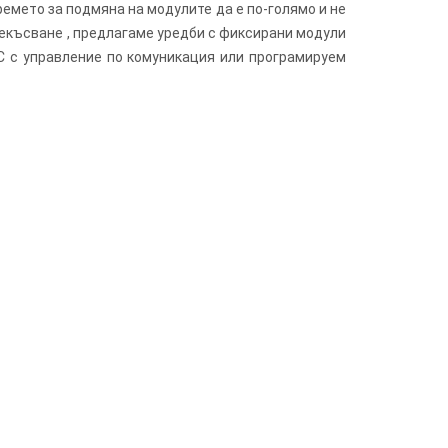
емето за подмяна на модулите да е по-голямо и не
рекъсване , предлагаме уредби с фиксирани модули
С с управление по комуникация или програмируем