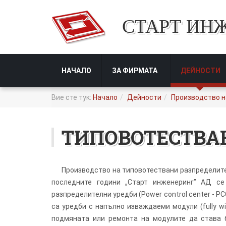
СТАРТ ИН
НАЧАЛО
ЗА ФИРМАТА
ДЕЙНОСТИ
Вие сте тук:
Начало
Дейности
Производство на
ТИПОВОТЕСТВА
Производство на типовотествани разпределителн
последните години „Старт инженеринг” АД се
разпределителни уредби (Рower control center - PC
са уредби с напълно изваждаеми модули (fully 
подмяната или ремонта на модулите да става б