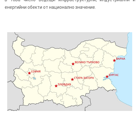
енергийни обекти от национално значение.
НАШИТЕ
ЦЕЛИ
Стремеж
към
цялостно
и
оптимално
обслужване
на
всеки
един
клиент;
Работа