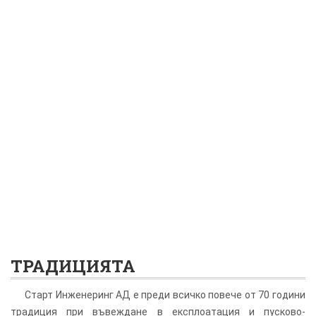
Социална
отговорност,
грижа
за
околната
среда
и
подпомагане
развитието
на
служителите.
ТРАДИЦИЯТА
Старт Инженеринг АД е преди всичко повече от 70 години
традиция при въвеждане в експлоатация и пусково-