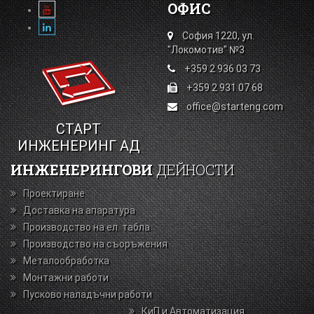
ОФИС
София 1220, ул.
"Локомотив" №3
+359 2 936 03 73
+359 2 931 07 68
office@starteng.com
СТАРТ
ИНЖЕНЕРИНГ АД
ИНЖЕНЕРИНГОВИ
ДЕЙНОСТИ
Проектиране
Доставка на апаратура
Производство на ел. табла
Производство на съоръжения
Металообработка
Монтажни работи
Пусково наладъчни работи
КиП и Автоматизация