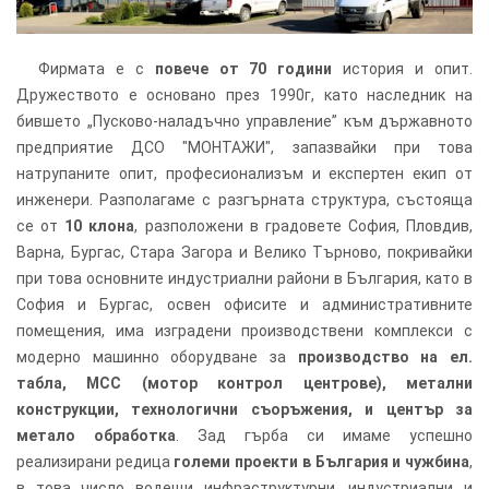
Фирмата е с
повече от 70 години
история и опит.
Дружеството е основано през 1990г, като наследник на
бившето „Пусково-наладъчно управление” към държавното
предприятие ДСО "МОНТАЖИ", запазвайки при това
натрупаните опит, професионализъм и експертен екип от
инженери. Разполагаме с разгърната структура, състояща
се от
10 клона
, разположени в градовете София, Пловдив,
Варна, Бургас, Стара Загора и Велико Търново, покривайки
при това основните индустриални райони в България, като в
София и Бургас, освен офисите и административните
помещения, има изградени производствени комплекси с
модерно машинно оборудване за
производство на ел.
табла, MCC (мотор контрол центрове), метални
конструкции, технологични съоръжения, и център за
метало обработка
. Зад гърба си имаме успешно
реализирани редица
големи проекти в България и чужбина
,
в това число водещи инфраструктурни, индустриални и