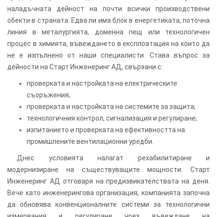
наладъчната дейност на почти всички производствени
обекти в страната. Едва ли има блок в енергетиката, поточна
линия в металургията, доменна пещ или технологичен
процес в химията, въвеждането в експлоатация на които да
не е изпълнено от наши специалисти. Става въпрос за
дейности на Старт Инженеринг АД, свързани с:
проверката и настройката на електрическите
съоръжения;
проверката и настройката на системите за защита;
технологичния контрол, сигнализация и регулиране;
изпитанието и проверката на ефективността на
промишлените вентилационни уредби.
Днес условията налагат рехабилитиране и
модернизиране на съществуващите мощности. Старт
Инженеринг АД отговаря на предизвикателствата на деня.
Вече като инженерингова организация, компанията започна
да обновява конвенционалните системи за технологични
измервания и регулиране чрез въвеждане на