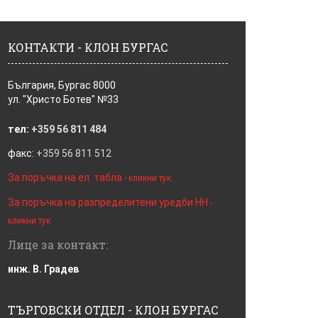
КОНТАКТИ - КЛОН БУРГАС
България, Бургас 8000
ул. "Христо Ботев" №33
тел:
+359 56 811 484
факс:
+359 56 811 512
За поръчка на ел. табла
- кликни тук
За поръчка на разпределитени уредби НН
-
кликни тук
Лице за контакт:
инж. В. Градев
ТЪРГОВСКИ ОТДЕЛ - КЛОН БУРГАС