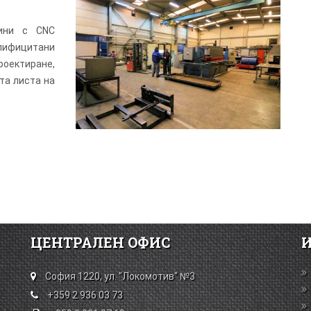
ини с CNC
ифицитани
ектиране,
та листа на
ЦЕНТРАЛЕН ОФИС
София 1220, ул. "Локомотив" №3
+359 2 936 03 73