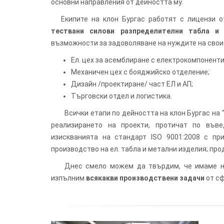
основни направления от дейността му.
Екипите на клон Бургас работят с лицензи
тествани силови разпределителни табла и
възможности за задоволяване на нуждите на свои
Ел. цех за асемблиране с електрокомпоненти 
Механичен цех с бояджийско отделение;
Дизайн /проектиране/ част ЕЛ и АП;
Търговски отдел и логистика.
Всички етапи по дейността на клон Бургас на "
реализирането на проекти, протичат по във
изискванията на стандарт ISO 9001:2008 с пр
производство на ел. табла и метални изделия; прод
Днес смело можем да твърдим, че имаме н
изпълним
всякакви производствени задачи
от сф