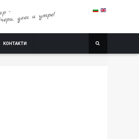
ор -
вчера, днес и утре!
КОНТАКТИ