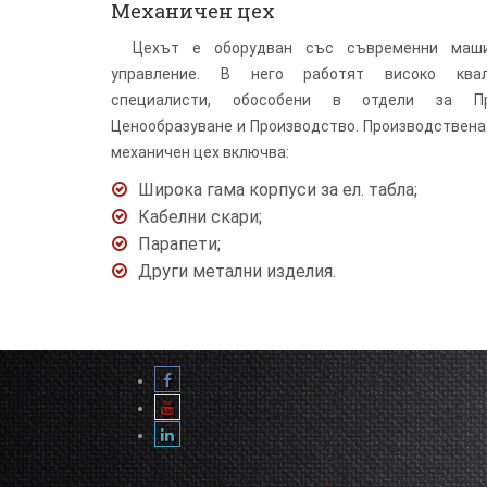
Механичен цех
Цехът е оборудван със съвременни маш
управление. В него работят високо квал
специалисти, обособени в отдели за Про
Ценообразуване и Производство. Производствена
механичен цех включва:
Широка гама корпуси за ел. табла;
Кабелни скари;
Парапети;
Други метални изделия.