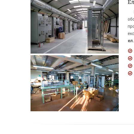
Е
об
пр
ек
ел