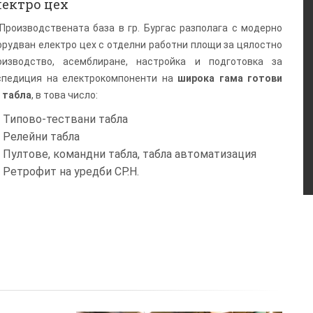
лектро цех
Производствената база в гр. Бургас разполага с модерно
орудван електро цех с отделни работни площи за цялостно
оизводство, асемблиране, настройка и подготовка за
спедиция на електрокомпоненти на
широка гама готови
. табла
, в това число:
Типово-тествани табла
Релейни табла
Пултове, командни табла, табла автоматизация
Ретрофит на уредби СР.Н.