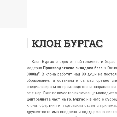
КЛОН БУРГАС
Клон Бургас е едно от най-големите и бързо
модерна
Производствено складова база
в Южна 
2
3000м
. В клона работят над 80 души на посто
образование, а останалите са със средно сп
специализирани по производствени направления
от т. нар. Екип по качество включващ ръководите
централната част на гр. Бургас
и в него е съср
клона, офертния и търговския отдел с прилежа
дружеството има внедрена и поддържана систе