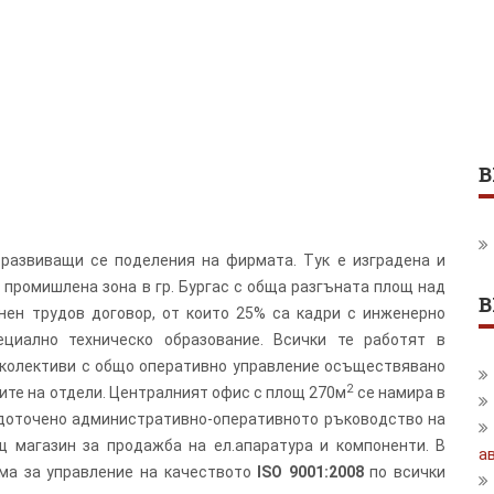
В
 развиващи се поделения на фирмата. Тук е изградена и
промишлена зона в гр. Бургас с обща разгъната площ над
В
янен трудов договор, от които 25% са кадри с инженерно
ециално техническо образование. Всички те работят в
 колективи с общо оперативно управление осъществявано
2
лите на отдели. Централният офис с площ 270м
се намира в
едоточено административно-оперативното ръководство на
щ магазин за продажба на ел.апаратура и компоненти.
В
а
ма за управление на качеството
ISO 9001:2008
по всички