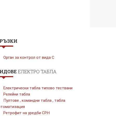
РЪЗКИ
Орган за контрол от вида С
ИДОВЕ
ЕЛЕКТРО ТАБЛА
Електрически табла типово тествани
Релейни табла
Пултове , командни табла , табла
втоматизация
Ретрофит на уредби СР.Н