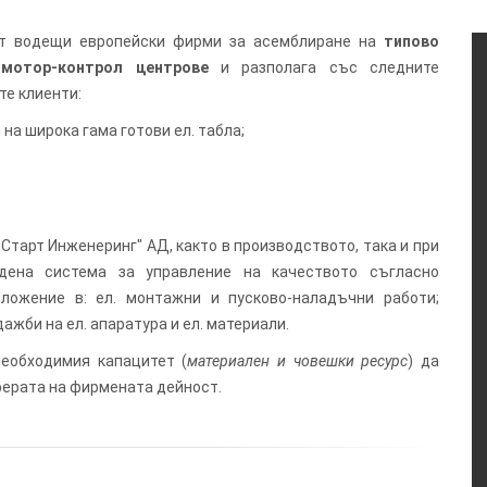
 от водещи европейски фирми за асемблиране на
типово
 мотор-контрол центрове
и разполага със следните
те клиенти:
на широка гама готови ел. табла;
Старт Инженеринг" АД, както в производството, така и при
едена система за управление на качеството съгласно
иложение в: ел. монтажни и пусково-наладъчни работи;
ажби на ел. апаратура и ел. материали.
еобходимия капацитет (
материален и човешки ресурс
) да
ерата на фирмената дейност.