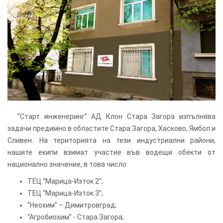
“Старт инженеринг” АД Клон Стара Загора изпълнява
задачи предимно в областите Стара Загора, Хасково, Ямбол и
Сливен. На територията на тези индустриални райони,
нашите екипи взимат участие във водещи обекти от
национално значение, в това число:
ТЕЦ “Марица-Изток 2”;
ТЕЦ “Марица-Изток 3”;
“Неохим” – Димитровград;
“Агробиохим” - Стара Загора;