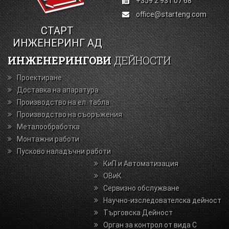
+359 2 931 07 68
office@starteng.com
СТАРТ
ИНЖЕНЕРИНГ АД
ИНЖЕНЕРИНГОВИ
ДЕЙНОСТИ
Проектиране
Доставка на апаратура
Производство на ел. табла
Производство на съоръжения
Металообработка
Монтажни работи
Пусково наладъчни работи
КиП и Автоматизация
ОВиК
Сервизно обслужване
Научно-изследователска дейност
Търговска Дейност
Орган за контрол от вида С