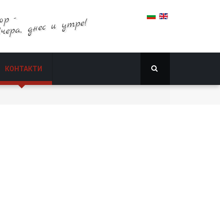
ор -
вчера, днес и утре!
КОНТАКТИ