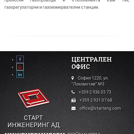
преносни газопроводи и отклоненията към тях,
газорегулаторни и газоизмервателни станции.
ЦЕНТРАЛЕН
ОФИС
София 1220, ул.
"Локомотив" №3
+359 2 936 03 73
+359 2 931 07 68
office@starteng.com
СТАРТ
ИНЖЕНЕРИНГ АД