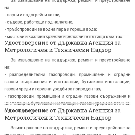
За извършване на поддържка, ремонт и преустройване
на:
- парни и водогрейни котли;
- съдове, работещи под налягане;
- тръбопроводи за водна пара и гореща вода;
- мостови и козлови кранове и релсовите пътища към тях.
Удостоверение от Държавна Агенция за
Метрологичен и Технически Надзор
За извършване на поддържка, ремонт и преустройване
на:
- разпределителни газопроводи, промишлени и сградни
газови съоръжения и инсталации, бутилкови инсталации,
газови уреди и горивни уредби за природен газ;
- газопроводи, промишени и сградни газови съоръжения и
инсталации, бутилкови инсталации, газови уреди за втечнен
Удостоверение от Държавна Агенция за
въглеводороден газ.
Метрологичен и Технически Надзор
За извършване на поддържка, ремонт и преустройване на