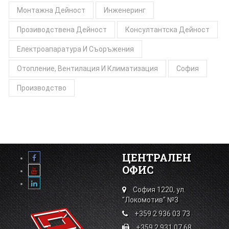
Монтажна Дейност
Инженеринг
Прозиводствена Дейност
Консултантска Дейност
Електроапаратура И Съоръжения
Отопление, Вентилация И Климатизация
София
Производство
ЦЕНТРАЛЕН
ОФИС
София 1220, ул.
"Локомотив" №3
+359 2 936 03 73
+359 2 931 07 68