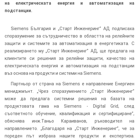
на електрическата енергия и автоматизация на
подстанции.
Siemens България и „Старт Инженеринг” АД подписаха
споразумение за сътрудничество в областта на релейните
защити и системите за автоматизация в енергетиката. С
реализирането му „Старт Инженеринг” АД, ще предлага на
клиентите си решения за релейни защити, качество на
електрическата енергия и автоматизация на подстанции
въз основа на продукти и системи на Siemens.
Партньор от страна на Siemens е направление Енергиен
мениджмънт. „Чрез споразумението „Старт Инженеринг”
може да предлага системни решения на базата на
продуктовата гама на Siemens - Digital Grid, след
съответното обучение, квалификация и сертифициране”,
обяснява инж.Таньо Караиванов, ръководител на
направлението. „Благодаря на „Старт Инженеринг”, че за
пореден път избраха нашите продукти и експертиза.