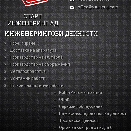
office@starteng.com
СТАРТ
ИНЖЕНЕРИНГ АД
ИНЖЕНЕРИНГОВИ
ДЕЙНОСТИ
Проектиране
Доставка на апаратура
Производство на ел. табла
Производство на съоръжения
Металообработка
Монтажни работи
Пусково наладъчни работи
КиП и Автоматизация
ОВиК
Сервизно обслужване
Научно-изследователска дейност
Търговска Дейност
Орган за контрол от вида С